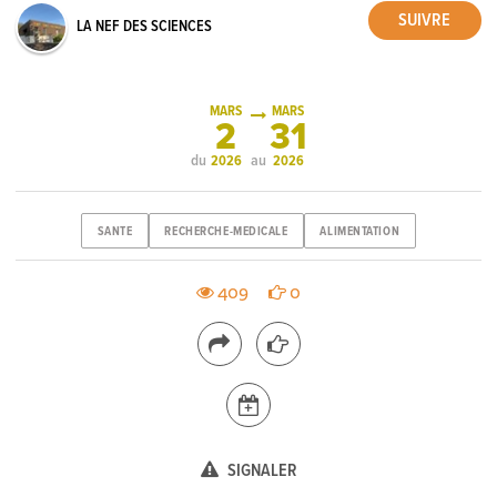
LA NEF DES SCIENCES
MARS
MARS
2
31
du
au
2026
2026
SANTE
RECHERCHE-MEDICALE
ALIMENTATION
409
0
SIGNALER