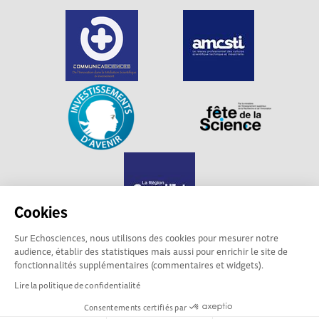
Cookies
Sur Echosciences, nous utilisons des cookies pour mesurer notre
audience, établir des statistiques mais aussi pour enrichir le site de
Echosciences Grand Est est propulsé par
fonctionnalités supplémentaires (commentaires et widgets).
Communicasciences
Lire la politique de confidentialité
Consentements certifiés par
Mentions légales
|
Politique de confidentialité
|
CGU