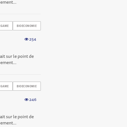
nement...
EGAME
BIOECONOMIE
254
it sur le point de
nement...
EGAME
BIOECONOMIE
246
it sur le point de
nement...