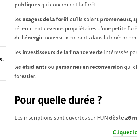
publiques
qui concernent la forêt ;
les
usagers de la forêt
qu’ils soient
promeneurs, sp
récemment devenus propriétaires d’une petite forê
de l’énergie
nouveaux entrants dans la bioéconomi
les
investisseurs de la finance verte
intéressés par
ue,
les
étudiants
ou
personnes en reconversion
qui c
forestier.
n
Pour quelle durée ?
Les inscriptions sont ouvertes sur FUN
dès le 26 
Cliquez ici