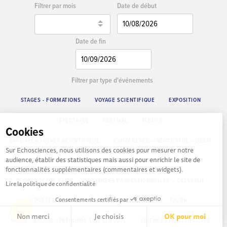
Date de début
Filtrer par mois
Date de fin
Filtrer par type d'événements
STAGES - FORMATIONS
VOYAGE SCIENTIFIQUE
EXPOSITION
SPECTACLE
FESTIVAL
ATELIER
Cookies
CAFÉ-APÉRO-DINER SCIENTIFIQUE
CONFÉRENCE – RENCONTRE – DÉBAT
Sur Echosciences, nous utilisons des cookies pour mesurer notre
audience, établir des statistiques mais aussi pour enrichir le site de
EN LIGNE
HACKATHON – CRÉATHON – MARATHON SCIENTIFIQUE
fonctionnalités supplémentaires (commentaires et widgets).
JEUX - ESCAPE GAME
JOURNÉES PROFESSIONNELLES – COLLOQUE
Lire la politique de confidentialité
Consentements certifiés par
PORTES OUVERTES
PROJECTION – DÉBAT
SALON
Non merci
Je choisis
OK pour moi
VISITE - BALADE - PARCOURS SCIENTIFIQUE
SCIENCES PARTICIPATIVES