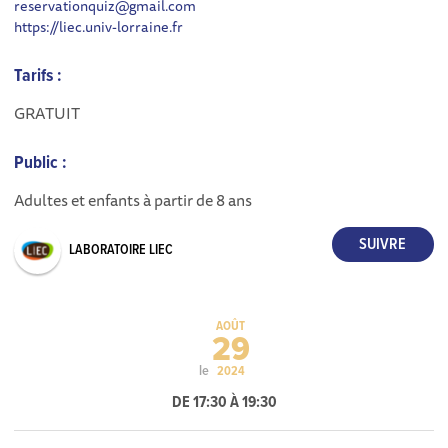
reservationquiz@gmail.com
https://liec.univ-lorraine.fr
Tarifs :
GRATUIT
Public :
Adultes et enfants à partir de 8 ans
LABORATOIRE LIEC
AOÛT
29
le
2024
DE 17:30 À 19:30