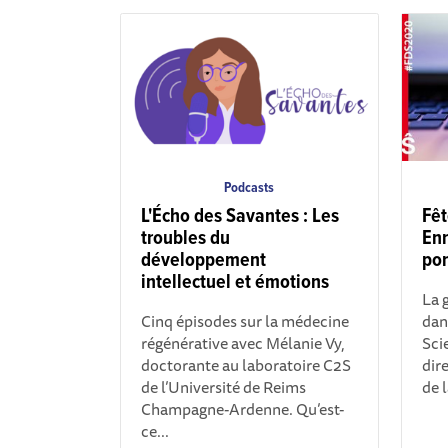
Podcasts
L'Écho des Savantes : Les
Fêt
troubles du
Enr
développement
pon
intellectuel et émotions
La 
Cinq épisodes sur la médecine
dans
régénérative avec Mélanie Vy,
Sci
doctorante au laboratoire C2S
dire
de l’Université de Reims
de l
Champagne-Ardenne. Qu’est-
ce...