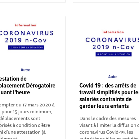
Autre
Autre
estation de
placement Dérogatoire
Covid-19 : des arrêts de
luant l'heure
travail simplifiés pour le
salariés contraints de
ompter du 17 mars 2020 à
garder leurs enfants
, pour 15 jours minimum,
 déplacements sont
Dans le cadre des mesures
orisés à condition d'être
visant à limiter la diffusion 
i d'une attestation (à
coronavirus Covid-19, les
rimer et...
autorités publiques ont déc