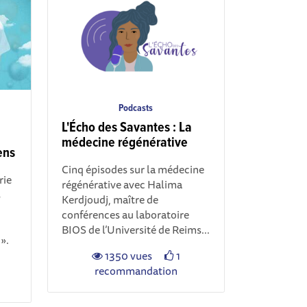
Podcasts
L'Écho des Savantes : La
médecine régénérative
ens
Cinq épisodes sur la médecine
rie
régénérative avec Halima
s
Kerdjoudj, maître de
conférences au laboratoire
BIOS de l’Université de Reims...
».
1350 vues
1
recommandation