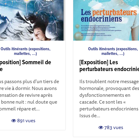
Outils itinérants (expositions,
Outils itinérants (expositions,
mallettes, ...)
mallettes, ...)
position] Sommeil de
[Exposition] Les
e
perturbateurs endocrini
s passons plus d'un tiers de
Ils troublent notre message
re vie à dormir. Nous avons
hormonale, provoquant de
sensation de revivre après
dysfonctionnements en
 bonne nuit : nul doute que
cascade. Ce sont les «
sommeil répare et...
perturbateurs endocriniens 
Issus de...
891 vues
783 vues