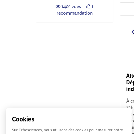
1401 vues
1
recommandation
Att
Dé
inc
À c
12h
les
Cookies
aut
mun
Sur Echosciences, nous utilisons des cookies pour mesurer notre
imp