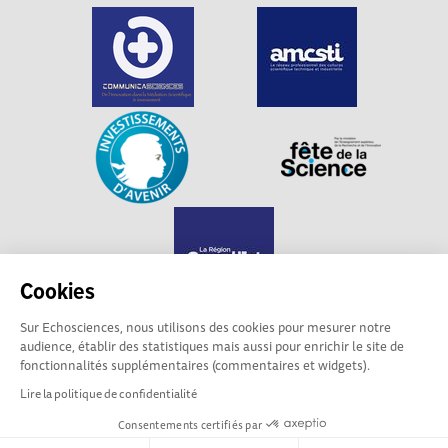
Cookies
Sur Echosciences, nous utilisons des cookies pour mesurer notre
audience, établir des statistiques mais aussi pour enrichir le site de
Echosciences Grand Est est propulsé par
fonctionnalités supplémentaires (commentaires et widgets).
Communicasciences
Lire la politique de confidentialité
Consentements certifiés par
Mentions légales
|
Politique de confidentialité
|
CGU