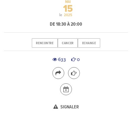
MAI
15
le
2025
DE 18:30 À 20:00
RENCONTRE
CANCER
ECHANGE
633
0
SIGNALER