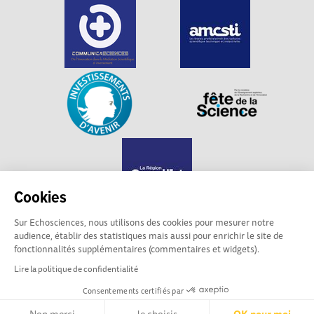
Cookies
Sur Echosciences, nous utilisons des cookies pour mesurer notre
audience, établir des statistiques mais aussi pour enrichir le site de
Echosciences Grand Est est propulsé par
fonctionnalités supplémentaires (commentaires et widgets).
Communicasciences
Lire la politique de confidentialité
Consentements certifiés par
Mentions légales
|
Politique de confidentialité
|
CGU
|
Ligne éditoriale