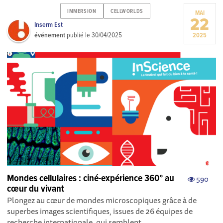
IMMERSION
CELLWORLDS
MAI
22
Inserm Est
événement
publié le
30/04/2025
2025
Mondes cellulaires : ciné-expérience 360° au
590
cœur du vivant
Plongez au cœur de mondes microscopiques grâce à de
superbes images scientifiques, issues de 26 équipes de
recherche internationale, qui semblent...