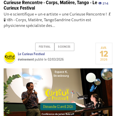
Curieuse Rencontre - Corps, Matière, Tango - Le
214
Curieux Festival
Un·e scientifique + un·e artiste = une Curieuse Rencontre ! 💃
🧪 18h - Corps, Matière, TangoSandrine Courtin est
physicienne spécialiste des...
FESTIVAL
SCIENCES
AVR.
12
Le Curieux Festival
événement
publié le
02/03/2026
2026