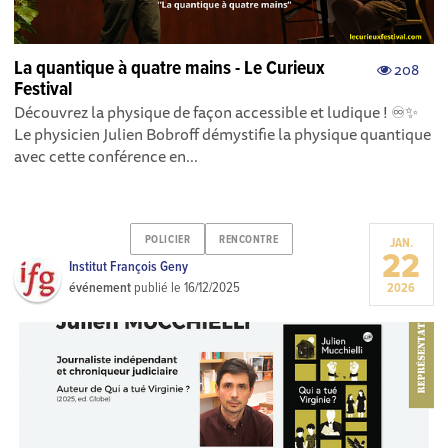
La quantique à quatre mains - Le Curieux
208
Festival
Découvrez la physique de façon accessible et ludique ! ♾️✨
Le physicien Julien Bobroff démystifie la physique quantique
avec cette conférence en...
POLICIER
RENCONTRE
JAN.
22
Institut François Geny
événement
publié le
16/12/2025
2026