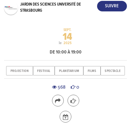
JARDIN DES SCIENCES UNIVERSITÉ DE
STRASBOURG
SEPT.
14
le
2025
DE 10:00 À 19:00
PROJECTION
FESTIVAL
PLANETARIUM
FILMS
SPECTACLE
568
0