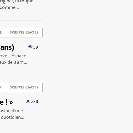
iginal, la toupie
s comme...
E
SCIENCES-EXACTES
 ans)
39
erve – Espace
x de 8 à 11...
R
SCIENCES-EXACTES
e ! »
286
casion d’une
 quotidien...