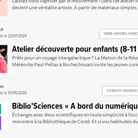
Laissez-vous captiver par le mouvement ! Dans cet atelier or
devient une véritable artiste. À partir de matériaux simple
ch
TERRE-UNIVERS-ESPAC
ié le
22/07/2026
Atelier découverte pour enfants (8-11
Prêts pour un voyage intergalactique ? La Maison de la Rés
Météorite Paul Pellas à Rochechouart invite les jeunes curieu
ces
SCIENCES-INGENIEU
ié le
07/05/2026
Biblio’Sciences « A bord du numériqu
Échangez avec deux scientifiques en toute simplicité à l’oc
rencontre à la Bibliothèque de Corzé. Et si vos habitudes du