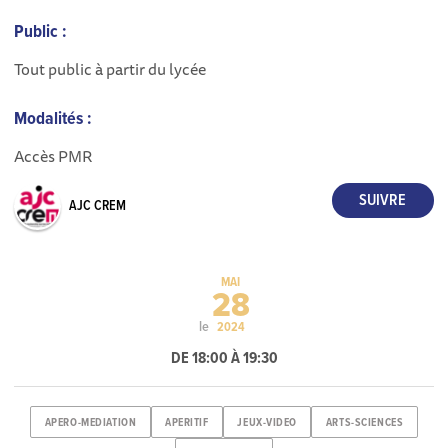
Public :
Tout public à partir du lycée
Modalités :
Accès PMR
AJC CREM
MAI
28
le
2024
DE 18:00 À 19:30
APERO-MEDIATION
APERITIF
JEUX-VIDEO
ARTS-SCIENCES