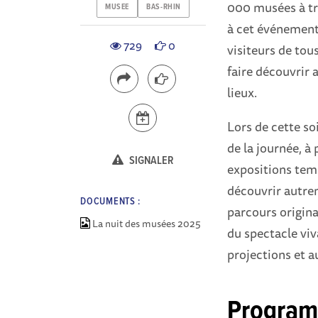
000 musées à tra
MUSEE
BAS-RHIN
à cet événement
729
0
visiteurs de tou
faire découvrir
lieux.
Lors de cette soi
de la journée, à 
SIGNALER
expositions temp
découvrir autrem
DOCUMENTS :
parcours origina
La nuit des musées 2025
du spectacle viva
projections et au
Program