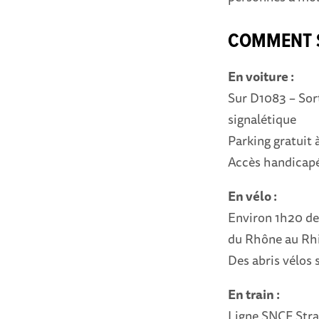
COMMENT S
En voiture :
Sur D1083 – Sort
signalétique
Parking gratuit 
Accès handicap
En vélo :
Environ 1h20 dep
du Rhône au Rh
Des abris vélos 
En train :
Ligne SNCF Stra