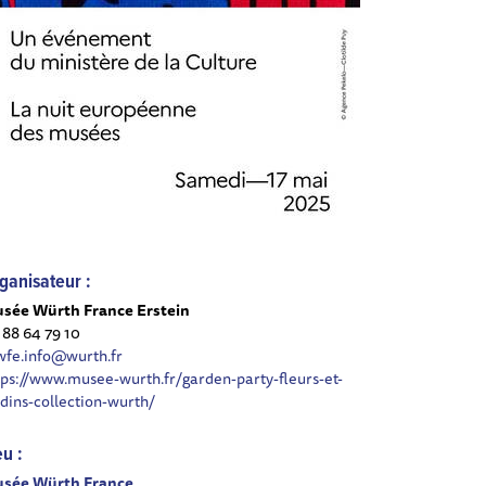
ganisateur :
sée Würth France Erstein
 88 64 79 10
fe.info@wurth.fr
tps://www.musee-wurth.fr/garden-party-fleurs-et-
rdins-collection-wurth/
eu :
sée Würth France