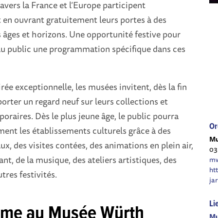
vers la France et l’Europe participent
 en ouvrant gratuitement leurs portes à des
s âges et horizons. Une opportunité festive pour
 au public une programmation spécifique dans ces
rée exceptionnelle, les musées invitent, dès la fin
porter un regard neuf sur leurs collections et
oraires. Dès le plus jeune âge, le public pourra
Or
ent les établissements culturels grâce à des
Mu
ux, des visites contées, des animations en plein air,
03
nt, de la musique, des ateliers artistiques, des
mw
ht
tres festivités.
ja
Li
me au Musée Würth
Mu