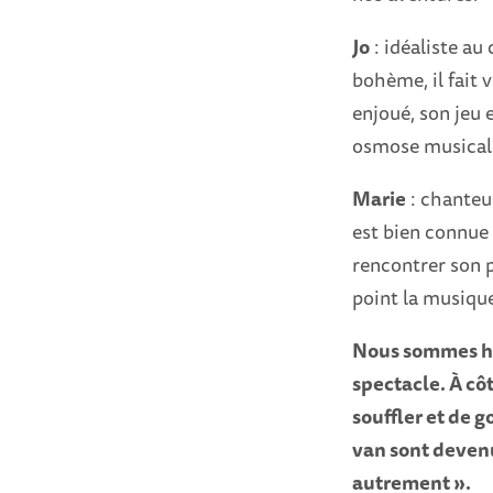
Jo
: idéaliste au 
bohème, il fait 
enjoué, son jeu 
osmose musicale
Marie
: chanteu
est bien connue 
rencontrer son p
point la musique
Nous sommes ha
spectacle. À cô
souffler et de g
van sont devenu
autrement ».