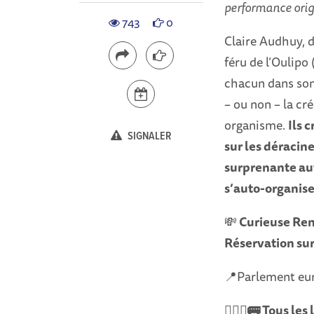
performance origi
743
0
Claire Audhuy, 
féru de l’Oulipo
chacun dans son 
– ou non – la cr
organisme.
Ils 
SIGNALER
sur les déracin
surprenante auto
s’auto-organise
💸
Curieuse Ren
Réservation su
📍Parlement eu
🚴🏼‍♀️🚌 Tous l