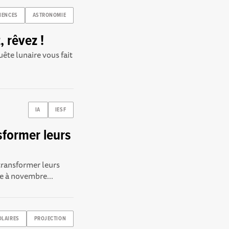
IENCES
ASTRONOMIE
, rêvez !
uête lunaire vous fait
IA
IESF
former leurs
transformer leurs
e à novembre...
OLAIRES
PROJECTION