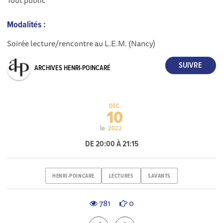
Tout public
Modalités :
Soirée lecture/rencontre au L.E.M. (Nancy)
ARCHIVES HENRI-POINCARÉ
DÉC.
10
le
2022
DE 20:00 À 21:15
HENRI-POINCARE
LECTURES
SAVANTS
781
0