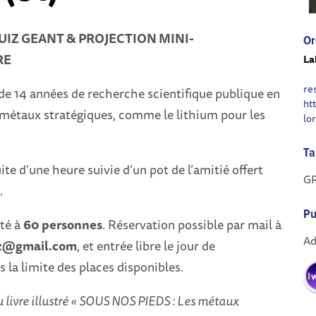
 QUIZ GEANT & PROJECTION MINI-
Or
RE
La
re
de 14 années de recherche scientifique publique en
ht
 métaux stratégiques, comme le lithium pour les
lo
Ta
te d’une heure suivie d’un pot de l’amitié offert
G
.
Pu
ité à
60 personnes
. Réservation possible par mail à
Ad
iz@gmail.com
, et entrée libre le jour de
 la limite des places disponibles.
 livre illustré « SOUS NOS PIEDS : Les métaux