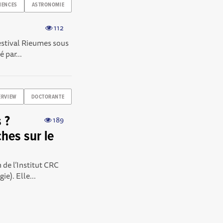
IENCES
ASTRONOMIE
112
estival Rieumes sous
 par...
ERVIEW
DOCTORANTE
 ?
189
hes sur le
de l’Institut CRC
e). Elle...