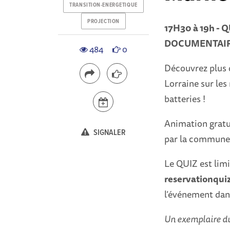
TRANSITION-ENERGETIQUE
PROJECTION
17H30 à 19h -
DOCUMENTAI
484
0
Découvrez plus 
Lorraine sur les
batteries !
Animation gratui
SIGNALER
par la commune
Le QUIZ est lim
reservationqu
l’événement dans
Un exemplaire du