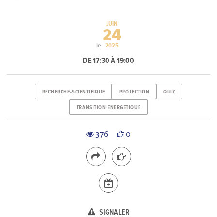
JUIN
24
le
2025
DE 17:30 À 19:00
RECHERCHE-SCIENTIFIQUE
PROJECTION
QUIZ
TRANSITION-ENERGETIQUE
376
0
SIGNALER