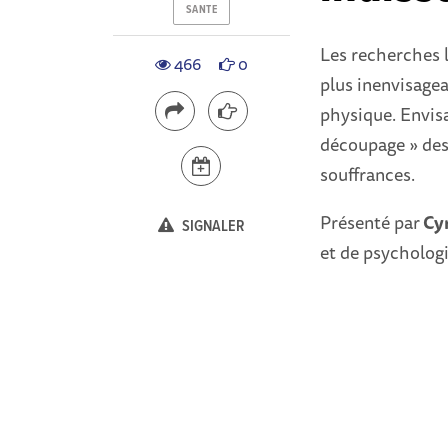
SANTE
Les recherches l
466
0
plus inenvisagea
physique. Envisag
découpage » des 
souffrances.
Présenté par
Cyr
SIGNALER
et de psychologi