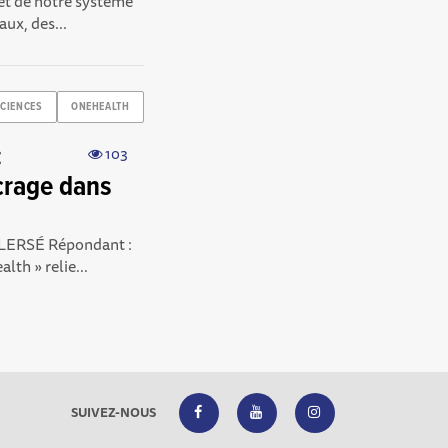
et de notre système
aux, des...
CIENCES
ONEHEALTH
:
103
crage dans
 CLERSÉ Répondant :
th » relie...
SUIVEZ-NOUS