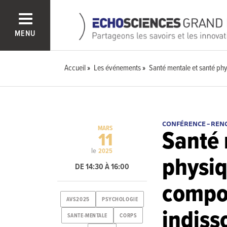
MENU
Accueil
Les événements
Santé mentale et santé ph
CONFÉRENCE – REN
MARS
Santé 
11
le
2025
physiq
DE 14:30 À 16:00
compo
AVS2025
PSYCHOLOGIE
indiss
SANTE-MENTALE
CORPS