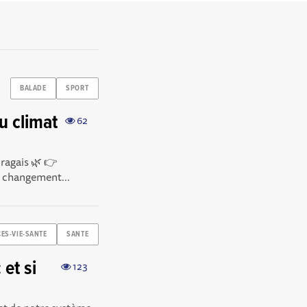
BALADE
SPORT
u climat
62
uragais 🌿 👉
u changement...
ES-VIE-SANTE
SANTE
et si
123