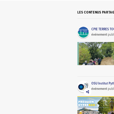
LES CONTENUS PARTA
CPIE TERRES T
événement
publ
OSU Institut Py
événement
publ