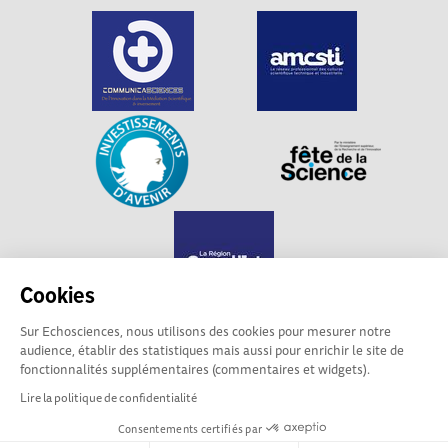
Cookies
Sur Echosciences, nous utilisons des cookies pour mesurer notre
audience, établir des statistiques mais aussi pour enrichir le site de
Echosciences Grand Est est propulsé par
fonctionnalités supplémentaires (commentaires et widgets).
Communicasciences
Lire la politique de confidentialité
Consentements certifiés par
Mentions légales
|
Politique de confidentialité
|
CGU