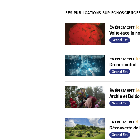
SES PUBLICATIONS SUR ECHOSCIENCE
l
ÉVÉNEMENT
Volte-face in n
Grand Est
l
ÉVÉNEMENT
Drone control
Grand Est
le
ÉVÉNEMENT
Archie et Boldo
Grand Est
du
ÉVÉNEMENT
Découverte de l
Grand Est