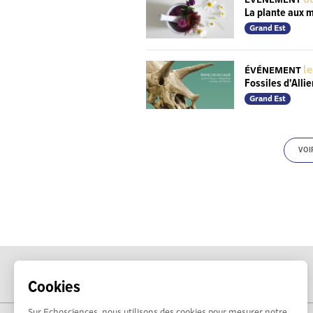
La plante aux m
Grand Est
le
ÉVÉNEMENT
Fossiles d'Allie
Grand Est
VOI
Cookies
Sur Echosciences, nous utilisons des cookies pour mesurer notre