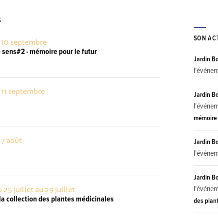
S
SON AC
e 10 septembre
o sens#2 - mémoire pour le futur
Jardin B
l'événe
e 11 septembre
Jardin B
l'événe
mémoire 
 7 août
Jardin B
l'événe
Jardin B
 25 juillet au 29 juillet
l'événe
a collection des plantes médicinales
des plan