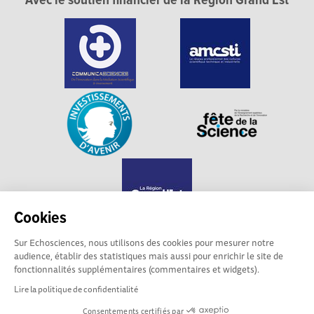
Avec le soutien financier de la Région Grand Est
Cookies
Sur Echosciences, nous utilisons des cookies pour mesurer notre
audience, établir des statistiques mais aussi pour enrichir le site de
Echosciences Grand Est est propulsé par
fonctionnalités supplémentaires (commentaires et widgets).
Communicasciences
Lire la politique de confidentialité
Consentements certifiés par