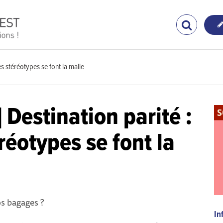
les stéréotypes se font la malle
 Destination parité :
éréotypes se font la
os bagages ?
In