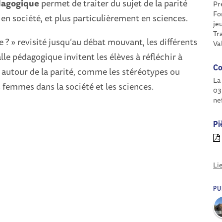
dagogique
permet de traiter du sujet de la parité
Pr
Fo
société, et plus particulièrement en sciences.
je
Tr
e ? » revisité jusqu’au débat mouvant, les différents
Va
lle pédagogique invitent les élèves à réfléchir à
Co
s autour de la parité, comme les stéréotypes ou
La
s femmes dans la société et les sciences.
03
ne
Pi
Li
PU