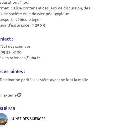
éparation : 1 jour
rmat : valise contenant des jeux de discussion, des
ux de société et le dossier pédagogique
ansport : véhicule léger
leur d'assurance : 1 250 €
ntact :
 Nef des sciences
 89 33 62 20
f-des-sciences@uha.fr
èces jointes :
Destination parité : les stéréotypes se font la malle
en externe
BLIÉ PAR
LA NEF DES SCIENCES