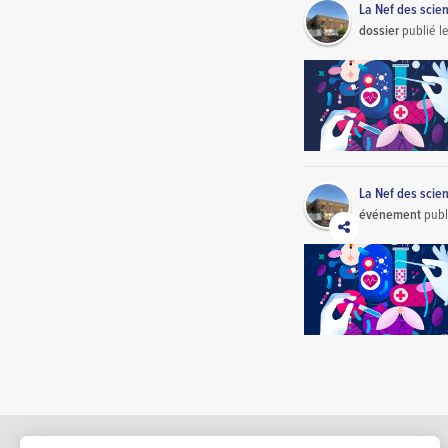
La Nef des scie
dossier
publié l
La Nef des scie
événement
publ