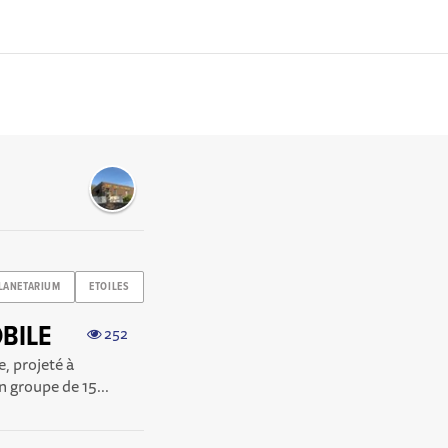
LANETARIUM
ETOILES
BILE
252
, projeté à
n groupe de 15...