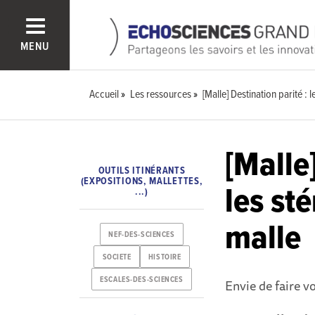
MENU
Accueil
Les ressources
[Malle] Destination parité : 
[Malle]
OUTILS ITINÉRANTS
(EXPOSITIONS, MALLETTES,
les st
...)
malle
NEF-DES-SCIENCES
SOCIETE
HISTOIRE
ESCALES-DES-SCIENCES
Envie de faire v