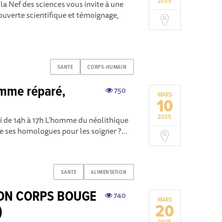
2025
 la Nef des sciences vous invite à une
uverte scientifique et témoignage,
SANTE
CORPS-HUMAIN
omme réparé,
750
MARS
10
2025
di de 14h à 17h L’homme du néolithique
de ses homologues pour les soigner ?...
SANTE
ALIMENTATION
MON CORPS BOUGE
740
MARS
20
)