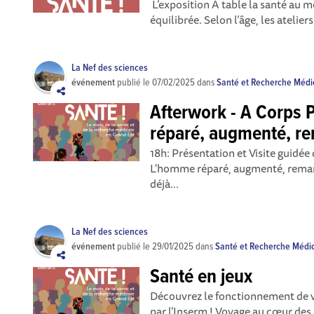
L’exposition A table la santé au m
équilibrée. Selon l’âge, les atelier
La Nef des sciences
événement
publié le
07/02/2025
dans
Santé et Recherche Médi
Afterwork - A Corps 
réparé, augmenté, r
18h: Présentation et Visite guidé
L'homme réparé, augmenté, remani
déjà...
La Nef des sciences
événement
publié le
29/01/2025
dans
Santé et Recherche Médi
Santé en jeux
Découvrez le fonctionnement de v
par l’Inserm ! Voyage au cœur des