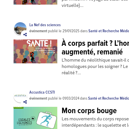
virtuelle)...
La Nef des sciences
événement
publié le
29/01/2025
dans
Santé et Recherche Médi
À corps parfait ? L’h
augmenté, remanié
L’homme du néolithique savait-il d
homologues pour les soigner ? Le 
réalité ?...
Accustica CCSTI
événement
publié le
01/03/2024
dans
Santé et Recherche Médi
Mon corps bouge
Les mouvements du corps repose
interdépendants : le squelette e