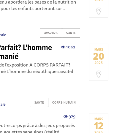
2025
enu abordera les bases de la nutrition
s pour les enfants porteront sur...
AVS2025
SANTE
cale
Parfait? L'homme
1062
MARS
20
emanié
2025
e de l'exposition A CORPS PARFAIT?
é L’homme du néolithique savait-il
SANTE
CORPS-HUMAIN
cale
979
MARS
12
otre corps grâce à des jeux proposés
 plaquettes sanguines (réalité
2025