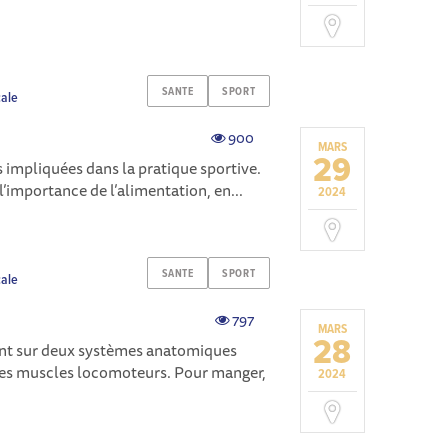
SANTE
SPORT
cale
900
MARS
29
s impliquées dans la pratique sportive.
’importance de l’alimentation, en...
2024
SANTE
SPORT
cale
797
MARS
28
nt sur deux systèmes anatomiques
 les muscles locomoteurs. Pour manger,
2024