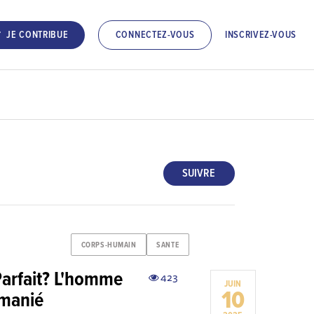
INSCRIVEZ-VOUS
JE CONTRIBUE
CONNECTEZ-VOUS
SUIVRE
CORPS-HUMAIN
SANTE
Parfait? L'homme
423
JUIN
10
emanié