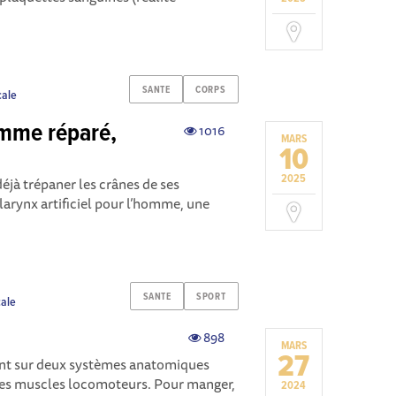
SANTE
CORPS
cale
omme réparé,
1016
MARS
10
2025
éjà trépaner les crânes de ses
larynx artificiel pour l’homme, une
SANTE
SPORT
cale
898
MARS
27
nt sur deux systèmes anatomiques
t les muscles locomoteurs. Pour manger,
2024