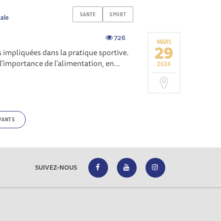
SANTE
SPORT
cale
726
MARS
29
s impliquées dans la pratique sportive.
’importance de l’alimentation, en...
2024
VANTS
SUIVEZ-NOUS