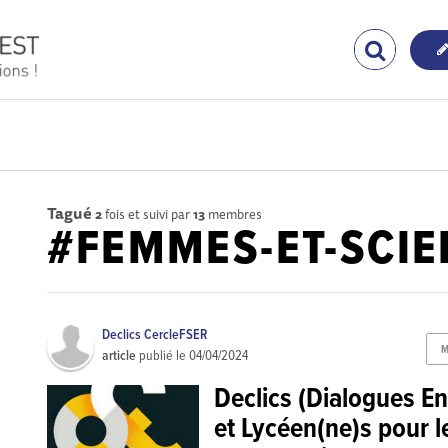
Tagué
2
fois et suivi par
13
membres
#FEMMES-ET-SCIE
Declics CercleFSER
M
article
publié le
04/04/2024
Declics (Dialogues E
et Lycéen(ne)s pour le