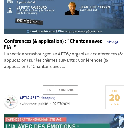
Conférences (& application) : "Chantons avec
450
l’IA !"
La section strasbourgeoise AFT67 organise 2 conférences (&
application) sur les thèmes suivants : Conférences (&
application) : "Chantons avec...
I-A
EMOTIONS
JUIL.
20
AFT67 AFT Technoprog
événement
publié le
02/07/2024
2024