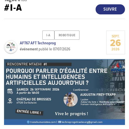
#I-A
SUIVRE
I-A
ROBOTIQUE
SEPT.
26
AFT67 AFT Technoprog
événement
publié le
07/07/2026
2026