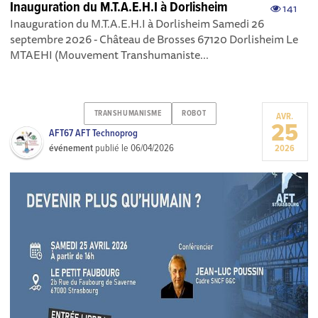
Inauguration du M.T.A.E.H.I à Dorlisheim
141
Inauguration du M.T.A.E.H.I à Dorlisheim Samedi 26
septembre 2026 - Château de Brosses 67120 Dorlisheim Le
MTAEHI (Mouvement Transhumaniste...
TRANSHUMANISME
ROBOT
AVR.
25
AFT67 AFT Technoprog
événement
publié le
06/04/2026
2026