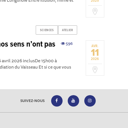
nie Longshow Entre illusion, mime et
2025
SCIENCES
ATELIER
nos sens n’ont pas
596
AVR.
11
2026
6 avril 2026 inclusDe 15h00 à
diation du Vaisseau Et si ce que vous
SUIVEZ-NOUS