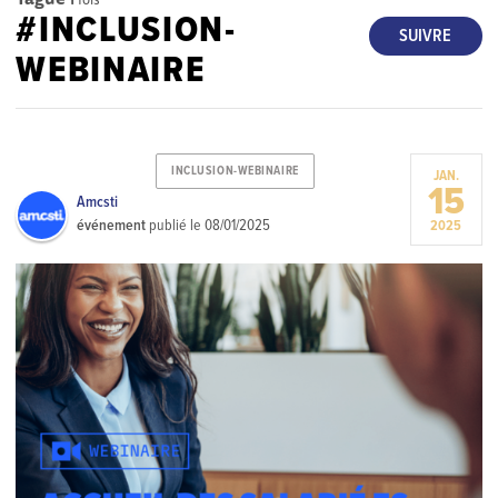
#INCLUSION-
SUIVRE
WEBINAIRE
INCLUSION-WEBINAIRE
JAN.
15
Amcsti
événement
publié le
08/01/2025
2025