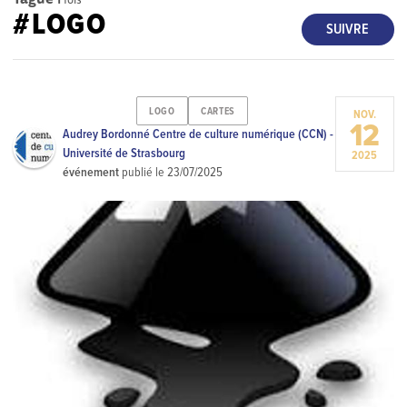
#LOGO
SUIVRE
LOGO
CARTES
NOV.
12
Audrey Bordonné Centre de culture numérique (CCN) -
Université de Strasbourg
2025
événement
publié le
23/07/2025