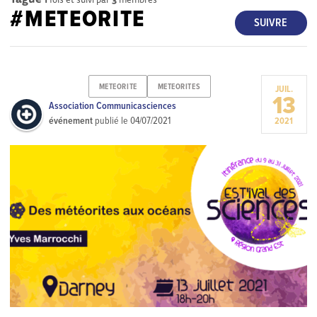
#METEORITE
SUIVRE
METEORITE
METEORITES
JUIL.
13
Association Communicasciences
événement
publié le
04/07/2021
2021