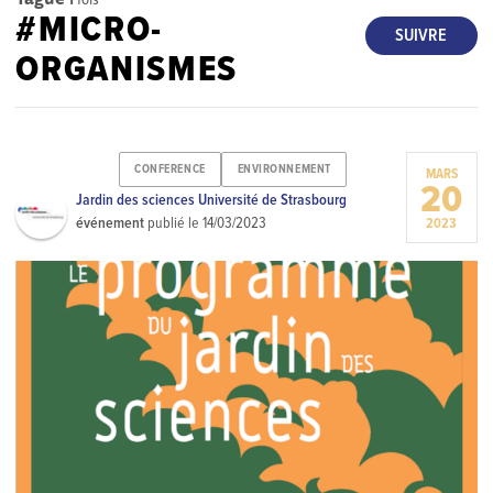
#MICRO-
SUIVRE
ORGANISMES
CONFERENCE
ENVIRONNEMENT
MARS
20
Jardin des sciences Université de Strasbourg
événement
publié le
14/03/2023
2023