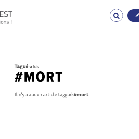
Tagué
0
fois
#MORT
Il n'y a aucun article taggué
#mort