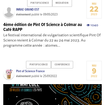
PINTOFSCIENCE
MEDIATION
MAI
22
INRAE GRAND EST
événement
publié le
09/05/2023
2023
4ème édition de Pint Of Science à Colmar au
1040
Café RAPP
Le festival international de vulgarisation scientifique Pint Of
Science revient à Colmar du 22 au 24 mai 2023. Au
programme cette année : atomes...
PINTOFSCIENCE
CONFERENCE
MAI
9
Pint of Science France
événement
publié le
25/01/2022
2022