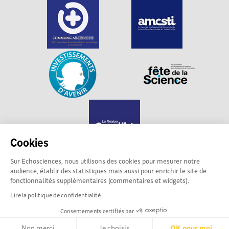
Cookies
Sur Echosciences, nous utilisons des cookies pour mesurer notre
audience, établir des statistiques mais aussi pour enrichir le site de
Echosciences Grand Est est propulsé par
fonctionnalités supplémentaires (commentaires et widgets).
Communicasciences
Lire la politique de confidentialité
Consentements certifiés par
Mentions légales
|
Politique de confidentialité
|
CGU
|
Ligne éditoriale
Non merci
Je choisis
OK pour moi