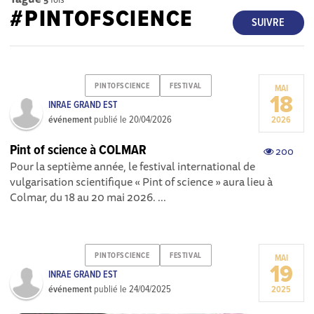
#PINTOFSCIENCE
SUIVRE
PINTOFSCIENCE
FESTIVAL
MAI
18
INRAE GRAND EST
événement
publié le
20/04/2026
2026
Pint of science à COLMAR
200
Pour la septième année, le festival international de
vulgarisation scientifique « Pint of science » aura lieu à
Colmar, du 18 au 20 mai 2026. ...
PINTOFSCIENCE
FESTIVAL
MAI
19
INRAE GRAND EST
événement
publié le
24/04/2025
2025