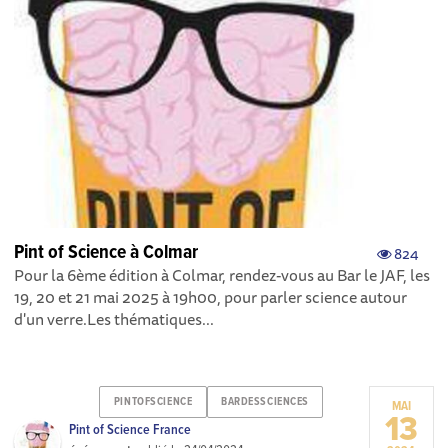
Pint of Science à Colmar
824
Pour la 6ème édition à Colmar, rendez-vous au Bar le JAF, les
19, 20 et 21 mai 2025 à 19h00, pour parler science autour
d'un verre.Les thématiques...
PINTOFSCIENCE
BARDESSCIENCES
MAI
13
Pint of Science France