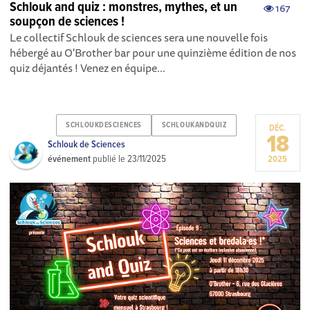
Schlouk and quiz : monstres, mythes, et un
167
soupçon de sciences !
Le collectif Schlouk de sciences sera une nouvelle fois
hébergé au O'Brother bar pour une quinzième édition de nos
quiz déjantés ! Venez en équipe...
SCHLOUKDESCIENCES
SCHLOUKANDQUIZ
DÉC.
18
Schlouk de Sciences
événement
publié le
23/11/2025
2025