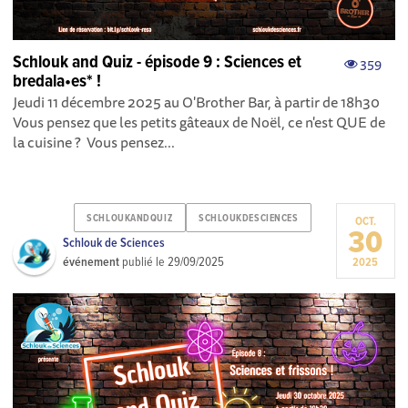
Schlouk and Quiz - épisode 9 : Sciences et
359
bredala•es* !
Jeudi 11 décembre 2025 au O'Brother Bar, à partir de 18h30
Vous pensez que les petits gâteaux de Noël, ce n'est QUE de
la cuisine ? Vous pensez...
SCHLOUKANDQUIZ
SCHLOUKDESCIENCES
OCT.
30
Schlouk de Sciences
événement
publié le
29/09/2025
2025