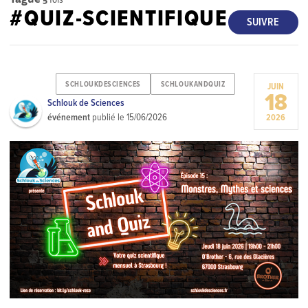
#QUIZ-SCIENTIFIQUE
SUIVRE
SCHLOUKDESCIENCES
SCHLOUKANDQUIZ
JUIN
18
Schlouk de Sciences
événement
publié le
15/06/2026
2026