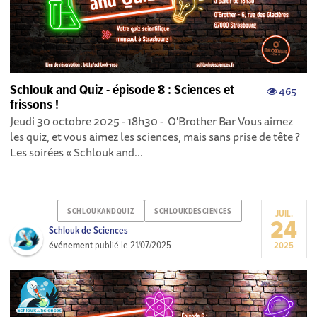
Schlouk and Quiz - épisode 8 : Sciences et
465
frissons !
Jeudi 30 octobre 2025 - 18h30 - O'Brother Bar Vous aimez
les quiz, et vous aimez les sciences, mais sans prise de tête ?
Les soirées « Schlouk and...
SCHLOUKANDQUIZ
SCHLOUKDESCIENCES
JUIL.
24
Schlouk de Sciences
événement
publié le
21/07/2025
2025