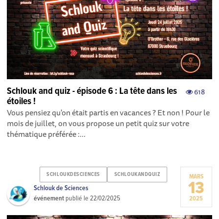
Schlouk and quiz - épisode 6 : La tête dans les
618
étoiles !
Vous pensiez qu'on était partis en vacances ? Et non ! Pour le
mois de juillet, on vous propose un petit quiz sur votre
thématique préférée :...
SCHLOUKDESCIENCES
SCHLOUKANDQUIZ
MARS
13
Schlouk de Sciences
événement
publié le
22/02/2025
2025