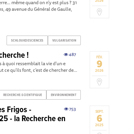
2026
erre… même quand on n’y est plus ? 31
s, 49 avenue du Général de Gaulle,
SCHLOUKDESCIENCES
VULGARISATION
echerche !
487
FÉV.
9
à quoi ressemblait la vie d'un·e
t ce qu'ils font, c'est de chercher de...
2026
RECHERCHE-SCIENTIFIQUE
ENVIRONNEMENT
s Frigos -
753
SEPT.
6
 - la Recherche en
2025