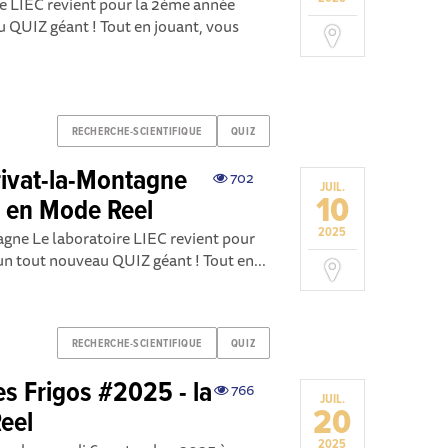
re LIEC revient pour la 2ème année
 QUIZ géant ! Tout en jouant, vous
RECHERCHE-SCIENTIFIQUE
QUIZ
rivat-la-Montagne
702
JUIL.
10
e en Mode Reel
2025
agne Le laboratoire LIEC revient pour
n tout nouveau QUIZ géant ! Tout en...
RECHERCHE-SCIENTIFIQUE
QUIZ
es Frigos #2025 - la
766
JUIL.
20
eel
2025