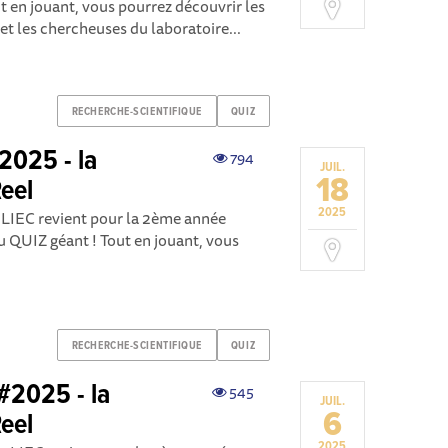
t en jouant, vous pourrez découvrir les
 et les chercheuses du laboratoire...
RECHERCHE-SCIENTIFIQUE
QUIZ
2025 - la
794
JUIL.
18
eel
2025
e LIEC revient pour la 2ème année
 QUIZ géant ! Tout en jouant, vous
RECHERCHE-SCIENTIFIQUE
QUIZ
#2025 - la
545
JUIL.
6
eel
2025