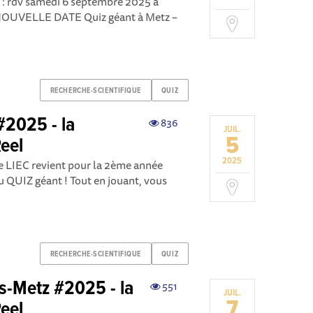
rdv samedi 6 septembre 2025 à
UVELLE DATE Quiz géant à Metz –
RECHERCHE-SCIENTIFIQUE
QUIZ
#2025 - la
836
JUIL.
5
eel
2025
re LIEC revient pour la 2ème année
 QUIZ géant ! Tout en jouant, vous
RECHERCHE-SCIENTIFIQUE
QUIZ
es-Metz #2025 - la
551
JUIL.
7
eel