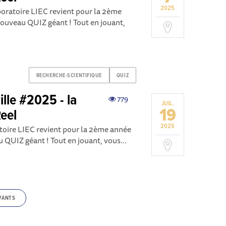
2025
boratoire LIEC revient pour la 2ème
nouveau QUIZ géant ! Tout en jouant,
RECHERCHE-SCIENTIFIQUE
QUIZ
lle #2025 - la
779
JUIL.
19
eel
2025
atoire LIEC revient pour la 2ème année
 QUIZ géant ! Tout en jouant, vous...
VANTS