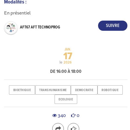
Modalités :
En présentiel
AFT67 AFT TECHNOPROG
JAN.
17
le
2026
DE 16:00 À 18:00
BIOETHIQUE
TRANSHUMANISME
DEMOCRATIE
ROBOTIQUE
ECOLOGIE
340
0