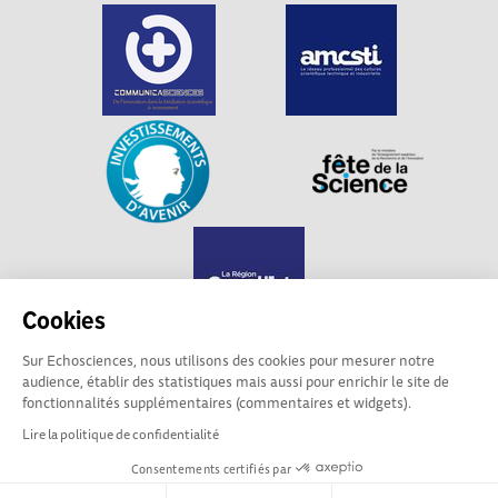
Cookies
Sur Echosciences, nous utilisons des cookies pour mesurer notre
audience, établir des statistiques mais aussi pour enrichir le site de
Echosciences Grand Est est propulsé par
fonctionnalités supplémentaires (commentaires et widgets).
Communicasciences
Lire la politique de confidentialité
Consentements certifiés par
Mentions légales
|
Politique de confidentialité
|
CGU