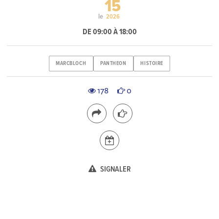
15
le
2026
DE 09:00 À 18:00
MARCBLOCH
PANTHEON
HISTOIRE
178
0
SIGNALER