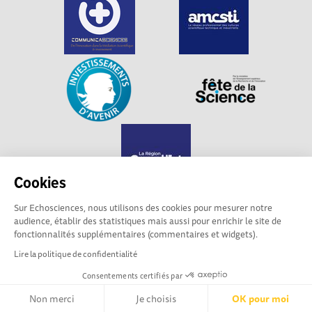
Cookies
Sur Echosciences, nous utilisons des cookies pour mesurer notre
audience, établir des statistiques mais aussi pour enrichir le site de
Echosciences Grand Est est propulsé par
fonctionnalités supplémentaires (commentaires et widgets).
Communicasciences
Lire la politique de confidentialité
Consentements certifiés par
Mentions légales
|
Politique de confidentialité
|
CGU
|
Ligne éditoriale
Non merci
Je choisis
OK pour moi