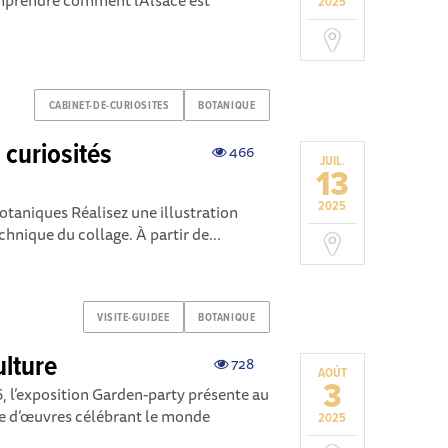
omprendre comment l’Alsace est
2025
CABINET-DE-CURIOSITES
BOTANIQUE
e curiosités
466
JUIL.
13
2025
botaniques Réalisez une illustration
chnique du collage. À partir de...
VISITE-GUIDEE
BOTANIQUE
ulture
728
AOÛT
3
6, l’exposition Garden-party présente au
ge d’œuvres célébrant le monde
2025