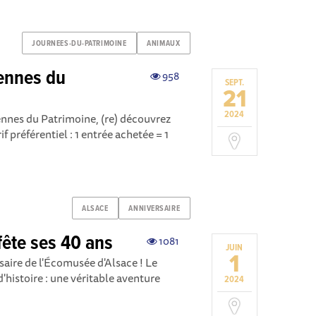
JOURNEES-DU-PATRIMOINE
ANIMAUX
ennes du
958
SEPT.
21
2024
ennes du Patrimoine, (re) découvrez
f préférentiel : 1 entrée achetée = 1
ALSACE
ANNIVERSAIRE
fête ses 40 ans
1081
JUIN
1
ersaire de l'Écomusée d'Alsace ! Le
'histoire : une véritable aventure
2024