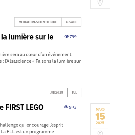
MEDIATION-SCIENTIFIQUE
ALSACE
la lumière sur le
799
lumière sera au cœur d’un événement
: l’Alsascience « Faisons la lumière sur
JNI2025
FLL
ue FIRST LEGO
903
MARS
15
e
2025
allenge qui encourage l’esprit
pe. La FLL est un programme