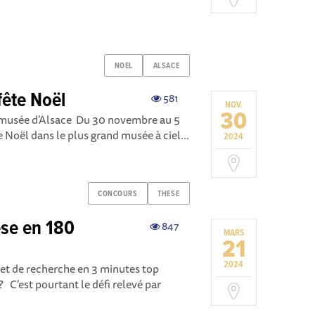
NOEL
ALSACE
fête Noël
581
NOV.
30
comusée d'Alsace Du 30 novembre au 5
e Noël dans le plus grand musée à ciel...
2024
CONCOURS
THESE
èse en 180
847
MARS
21
2024
ujet de recherche en 3 minutes top
 C'est pourtant le défi relevé par