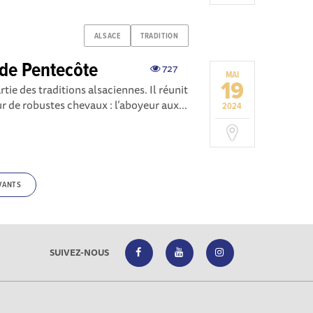
ALSACE
TRADITION
 de Pentecôte
727
MAI
19
rtie des traditions alsaciennes. Il réunit
 de robustes chevaux : l’aboyeur aux...
2024
VANTS
SUIVEZ-NOUS