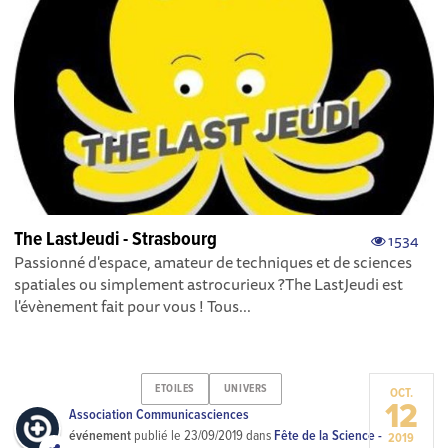
The LastJeudi - Strasbourg
1534
Passionné d'espace, amateur de techniques et de sciences
spatiales ou simplement astrocurieux ?The LastJeudi est
l'évènement fait pour vous ! Tous...
ETOILES
UNIVERS
OCT.
12
Association Communicasciences
événement
publié le
23/09/2019
dans
Fête de la Science -
2019