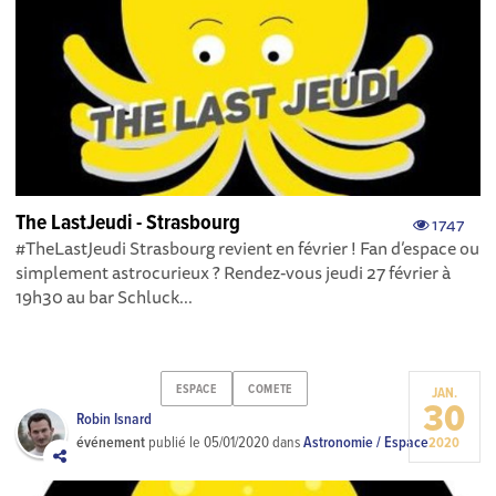
The LastJeudi - Strasbourg
1747
#TheLastJeudi Strasbourg revient en février ! Fan d’espace ou
simplement astrocurieux ? Rendez-vous jeudi 27 février à
19h30 au bar Schluck...
ESPACE
COMETE
JAN.
30
Robin Isnard
événement
publié le
05/01/2020
dans
Astronomie / Espace
2020