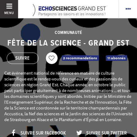
MENU
COMMUNAUTÉ
FÊTE DE LA SCIENCE - GRAND EST
2 recommandations
11 abonnés
Cet événement national de référence en matière de culture
scientifique est le rendez-vous des curieux et des passionnés de
sciences en région Grand Est. Chaque année, en octobre le public
peut participer gratuitement à de nombreuses animations ... et tous
les domaines scientifiques y sont abordés. Initiée par le Ministère de
l’Enseignement Supérieur, de la Recherche et de l’Innovation, la Fête
de la Science est coordonnée sur le territoire champardennais par
Accustica, la Nef des sciences et le Jardin des sciences de l’Université
de Strasbourg en Alsace et le Planétarium d’Épinal en Lorraine.
SUIVRE SUR FACEBOOK
SUIVRE SUR TWITTER