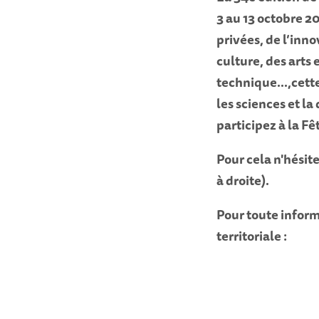
3 au 13 octobre 2
privées, de l’inno
culture, des arts 
technique...,
cett
les sciences et l
participez à la F
Pour cela n'hésite
à droite).
Pour toute inform
territoriale :