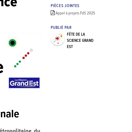
ence
PIÈCES JOINTES
Appel à projets FdS 2025
PUBLIÉ PAR
FÊTE DE LA
SCIENCE GRAND
EST
onale
étropolitaine, du