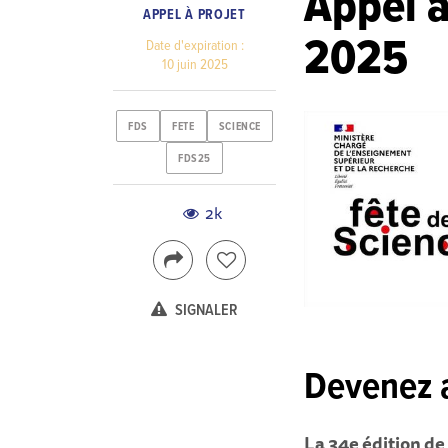
Appel à
APPEL À PROJET
2025
Date d'expiration :
10 juin 2025
FDS
FETE
SCIENCE
FDS25
2k
SIGNALER
Devenez a
La 34e édition de