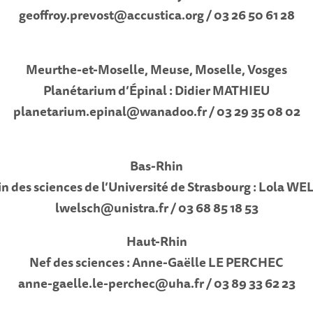
geoffroy.prevost@accustica.org / 03 26 50 61 28
Meurthe-et-Moselle, Meuse, Moselle, Vosges
Planétarium d’Épinal : Didier MATHIEU
planetarium.epinal@wanadoo.fr / 03 29 35 08 02
Bas-Rhin
in des sciences de l’Université de Strasbourg : Lola W
lwelsch@unistra.fr / 03 68 85 18 53
Haut-Rhin
Nef des sciences : Anne-Gaëlle LE PERCHEC
anne-gaelle.le-perchec@uha.fr / 03 89 33 62 23