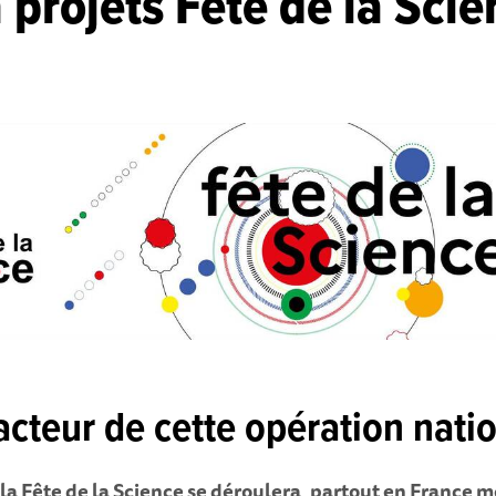
 projets Fête de la Sci
cteur de cette opération nati
 la Fête de la Science se déroulera, partout en France m