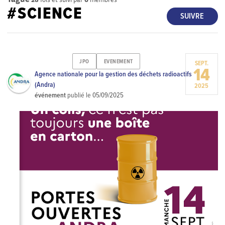
#SCIENCE
SUIVRE
JPO
EVENEMENT
SEPT.
14
Agence nationale pour la gestion des déchets radioactifs
(Andra)
2025
événement
publié le
05/09/2025