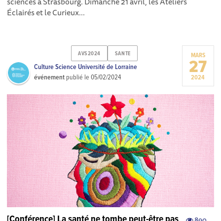
sciences à Strasbourg. Dimanche 21 avril, les Ateliers
Éclairés et le Curieux...
AVS2024
SANTE
MARS
27
Culture Science Université de Lorraine
événement
publié le
05/02/2024
2024
[Conférence] La santé ne tombe peut-être pas
890