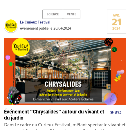
SCIENCE
VENTE
AVR.
21
Le Curieux Festival
événement
publié le
20/04/2024
2024
Événement “Chrysalides” autour du vivant et
832
du jardin
Dans le cadre du Curieux Festival, mêlant spectacle vivant et