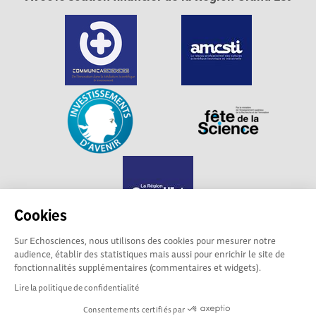
Cookies
Sur Echosciences, nous utilisons des cookies pour mesurer notre
audience, établir des statistiques mais aussi pour enrichir le site de
Echosciences Grand Est est propulsé par
fonctionnalités supplémentaires (commentaires et widgets).
Communicasciences
Lire la politique de confidentialité
Consentements certifiés par
Mentions légales
|
Politique de confidentialité
|
CGU