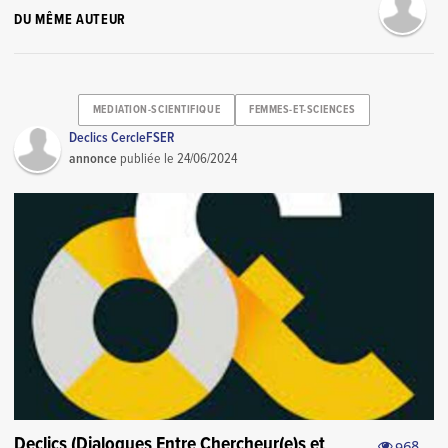
DU MÊME AUTEUR
MEDIATION-SCIENTIFIQUE
FEMMES-ET-SCIENCES
Declics CercleFSER
annonce
publiée le
24/06/2024
Declics (Dialogues Entre Chercheur(e)s et
968