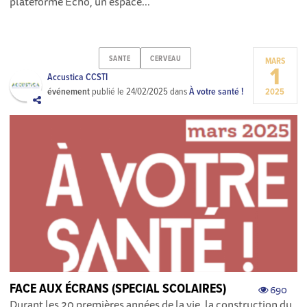
plateforme Echo, un espace...
SANTE
CERVEAU
MARS
1
Accustica CCSTI
événement
publié le
24/02/2025
dans
À votre santé !
2025
FACE AUX ÉCRANS (SPECIAL SCOLAIRES)
690
Durant les 20 premières années de la vie, la construction du