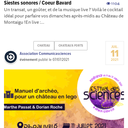
Siestes sonores / Coeur Bavard
1104
Un transat, un goûter, et de la musique live ? Voilà le cocktail
idéal pour parfaire vos dimanches après-midis au Château de
Montaigu !En live :...
CHATEAU
CHATEAUX-FORTS
JUIL.
11
Association Communicasciences
événement
publié le
07/07/2021
2021