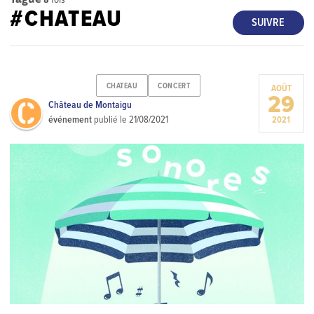
#CHATEAU
SUIVRE
CHATEAU
CONCERT
AOÛT
29
Château de Montaigu
événement
publié le
21/08/2021
2021