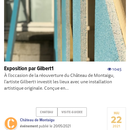
Exposition par Gilbert1
1045
À l’occasion de la réouverture du Château de Montaigu,
l’artiste Gilbert1 investit les lieux avec une installation
artistique originale. Conçue en...
CHATEAU
VISITE-GUIDEE
MAI
22
Château de Montaigu
événement
publié le
20/05/2021
2021