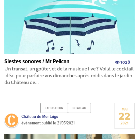
Siestes sonores / Mr Pelican
1028
Un transat, un goûter, et de la musique live ? Voilà le cocktail
idéal pour parfaire vos dimanches après-midis dans le jardin
du Château de...
EXPOSITION
CHATEAU
MAI
22
Château de Montaigu
événement
publié le
21/05/2021
2021