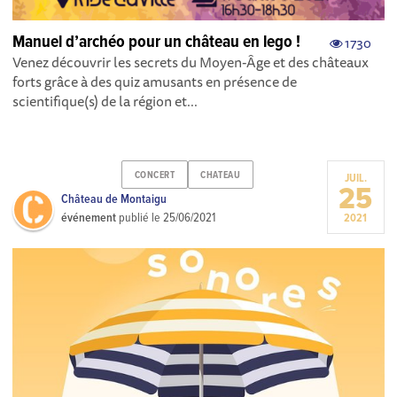
Manuel d’archéo pour un château en lego !
1730
Venez découvrir les secrets du Moyen-Âge et des châteaux
forts grâce à des quiz amusants en présence de
scientifique(s) de la région et...
CONCERT
CHATEAU
JUIL.
25
Château de Montaigu
événement
publié le
25/06/2021
2021