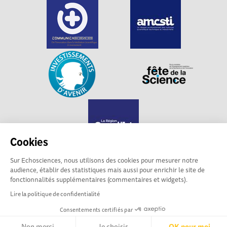
Cookies
Sur Echosciences, nous utilisons des cookies pour mesurer notre
audience, établir des statistiques mais aussi pour enrichir le site de
Echosciences Grand Est est propulsé par
fonctionnalités supplémentaires (commentaires et widgets).
Communicasciences
Lire la politique de confidentialité
Consentements certifiés par
Mentions légales
|
Politique de confidentialité
|
CGU
|
Ligne éditoriale
Non merci
Je choisis
OK pour moi