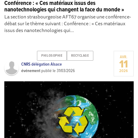
Conférence : « Ces matériaux issus des
nanotechnologies qui changent la face du monde »
La section strasbourgeoise AFT67 organise une conférence-
débat sur le thème suivant : Conférence : « Ces matériaux
issus des nanotechnologies qui...
PHILOSOPHIE
RECYCLAGE
AVR.
11
CNRS délégation Alsace
événement
publié le
31/03/2026
2026