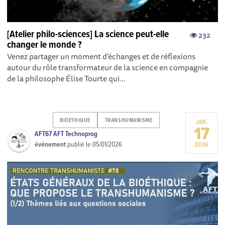
[Atelier philo-sciences] La science peut-elle
232
changer le monde ?
Venez partager un moment d'échanges et de réflexions
autour du rôle transformateur de la science en compagnie
de la philosophe Élise Tourte qui...
BIOETHIQUE
TRANSHUMANISME
JAN.
17
AFT67 AFT Technoprog
événement
publié le
05/01/2026
2026