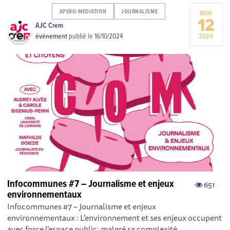
APERO-MEDIATION
JOURNALISME
NOV.
12
AJC Crem
événement
publié le
16/10/2024
2024
Infocommunes #7 – Journalisme et enjeux
651
environnementaux
Infocommunes #7 – Journalisme et enjeux
environnementaux : L’environnement et ses enjeux occupent
avec force l’espace public; malgré sa complexité,...