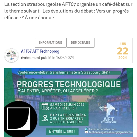
La section strasbourgeoise AFT67 organise un café-débat sur
le thème suivant : Les évolutions du débat : Vers un progrès
efficace ? À une époque...
INFORMATIQUE
DEMOCRATIE
JUIN
22
AFT67 AFT Technoprog
événement
publié le
17/06/2024
2024