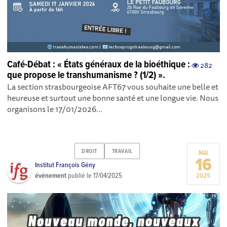
Café-Débat : « États généraux de la bioéthique :
282
que propose le transhumanisme ? (1/2) ».
La section strasbourgeoise AFT67 vous souhaite une belle et
heureuse et surtout une bonne santé et une longue vie. ​Nous
organisons le 17/01/2026...
DROIT
TRAVAIL
MAI
16
Institut François Gény
événement
publié le
17/04/2025
2025