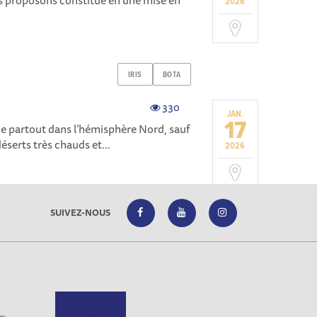
us proposons constitue en une mise en
2026
IRIS
BOTA
330
JAN.
17
ue partout dans l’hémisphère Nord, sauf
déserts très chauds et...
2026
SUIVEZ-NOUS