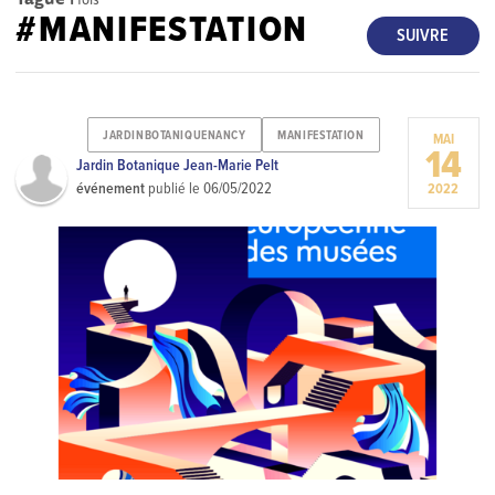
#MANIFESTATION
SUIVRE
JARDINBOTANIQUENANCY
MANIFESTATION
MAI
14
Jardin Botanique Jean-Marie Pelt
événement
publié le
06/05/2022
2022