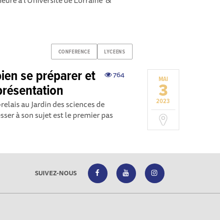
eure à l'Université de Lorraine &
CONFERENCE
LYCEENS
bien se préparer et
764
MAI
3
présentation
2023
ais au Jardin des sciences de
sser à son sujet est le premier pas
SUIVEZ-NOUS