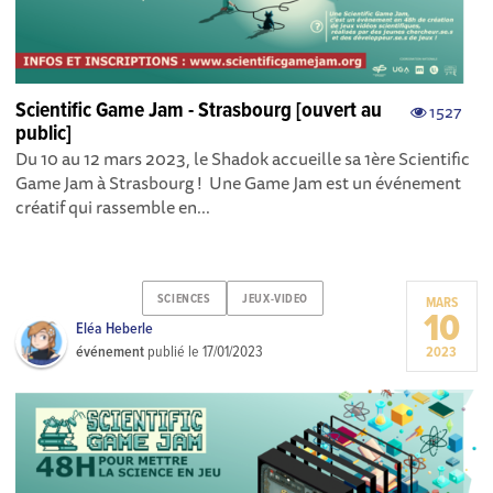
Scientific Game Jam - Strasbourg [ouvert au
1527
public]
Du 10 au 12 mars 2023, le Shadok accueille sa 1ère Scientific
Game Jam à Strasbourg ! Une Game Jam est un événement
créatif qui rassemble en...
SCIENCES
JEUX-VIDEO
MARS
10
Eléa Heberle
événement
publié le
17/01/2023
2023