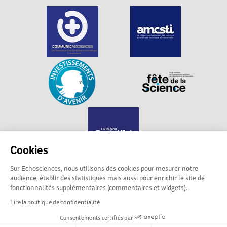
Cookies
Sur Echosciences, nous utilisons des cookies pour mesurer notre
audience, établir des statistiques mais aussi pour enrichir le site de
Echosciences Grand Est est propulsé par
fonctionnalités supplémentaires (commentaires et widgets).
Communicasciences
Lire la politique de confidentialité
Consentements certifiés par
Mentions légales
|
Politique de confidentialité
|
CGU