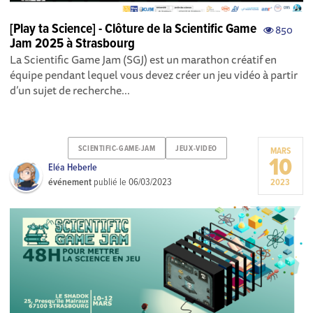
[Play ta Science] - Clôture de la Scientific Game
850
Jam 2025 à Strasbourg
La Scientific Game Jam (SGJ) est un marathon créatif en
équipe pendant lequel vous devez créer un jeu vidéo à partir
d’un sujet de recherche...
SCIENTIFIC-GAME-JAM
JEUX-VIDEO
MARS
10
Eléa Heberle
événement
publié le
06/03/2023
2023